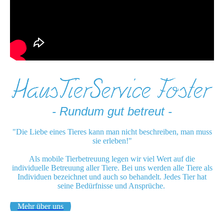
- Rundum gut betreut -
"Die Liebe eines Tieres kann man nicht beschreiben, man muss
sie erleben!"
Als mobile Tierbetreuung legen wir viel Wert auf die
individuelle Betreuung aller Tiere. Bei uns werden alle Tiere als
Individuen bezeichnet und auch so behandelt. Jedes Tier hat
seine Bedürfnisse und Ansprüche.
Mehr über uns