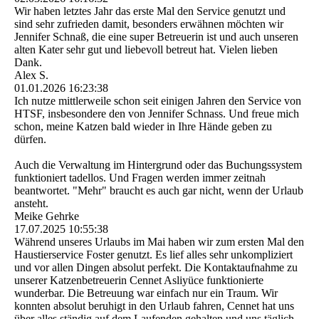
Wir haben letztes Jahr das erste Mal den Service genutzt und
sind sehr zufrieden damit, besonders erwähnen möchten wir
Jennifer Schnaß, die eine super Betreuerin ist und auch unseren
alten Kater sehr gut und liebevoll betreut hat. Vielen lieben
Dank.
Alex S.
01.01.2026
16:23:38
Ich nutze mittlerweile schon seit einigen Jahren den Service von
HTSF, insbesondere den von Jennifer Schnass. Und freue mich
schon, meine Katzen bald wieder in Ihre Hände geben zu
dürfen.
Auch die Verwaltung im Hintergrund oder das Buchungssystem
funktioniert tadellos. Und Fragen werden immer zeitnah
beantwortet. "Mehr" braucht es auch gar nicht, wenn der Urlaub
ansteht.
Meike Gehrke
17.07.2025
10:55:38
Während unseres Urlaubs im Mai haben wir zum ersten Mal den
Haustierservice Foster genutzt. Es lief alles sehr unkompliziert
und vor allen Dingen absolut perfekt. Die Kontaktaufnahme zu
unserer Katzenbetreuerin Cennet Asliyüce funktionierte
wunderbar. Die Betreuung war einfach nur ein Traum. Wir
konnten absolut beruhigt in den Urlaub fahren, Cennet hat uns
über alles ständig auf dem Laufenden gehalten und uns täglich