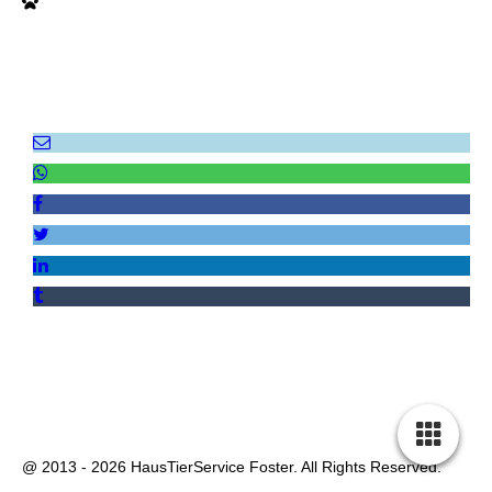
Empfehlen Sie uns weiter!
Besuchen Sie uns auf Facebook! Werden Sie ein Fan unserer
Facebook Seite und erhalten Sie besondere Vorteile.
Impressum
|
Datenschutz
|
AGB
|
Kontakt
|
Sitemap
@ 2013 - 2026 HausTierService Foster. All Rights Reserved.