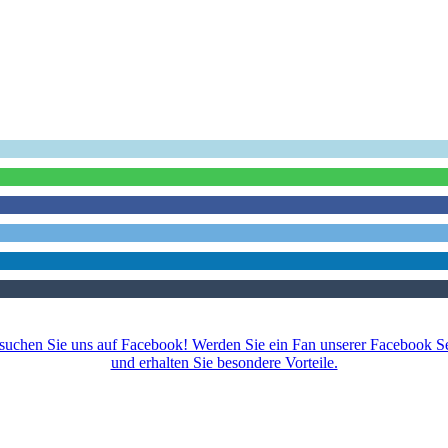
Empfehlen Sie uns weiter!
suchen Sie uns auf Facebook! Werden Sie ein Fan unserer Facebook Se
und erhalten Sie besondere Vorteile.
Impressum
|
Datenschutz
|
AGB
|
Kontakt
|
Sitemap