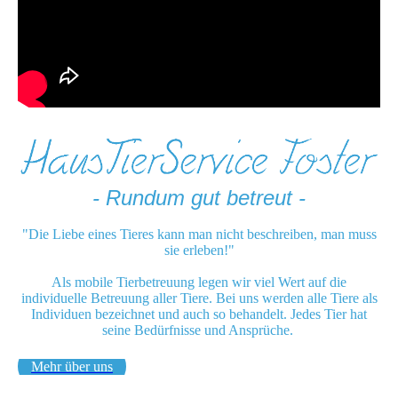
- Rundum gut betreut -
"Die Liebe eines Tieres kann man nicht beschreiben, man muss
sie erleben!"
Als mobile Tierbetreuung legen wir viel Wert auf die
individuelle Betreuung aller Tiere. Bei uns werden alle Tiere als
Individuen bezeichnet und auch so behandelt. Jedes Tier hat
seine Bedürfnisse und Ansprüche.
Mehr über uns