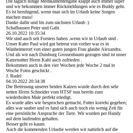
Die täglich nötige Medikamentengabe klappt auch immer super
und wir bekommen immer Rückmeldungen wie es Buddy geht.
Es ist beruhigend, wenn man sich im Urlaub keine Sorgen
machen muss!
Danke dafür und bis zum nächsten Urlaub :)
Schafhausen Peter und Gabi
26.10.2022
10:35:34
Wir sind auch seit Forsters haben ,wenn wir in Urlaub sind .
Unser Kater Paul wird gut betreut von vorher war es in
Wanheimerort von einer guten jungen Frau glaube Alexandra.
Und als wir nach Duisburg Grossenbaum gezogen sind ist unser
Katzensitter Herrn Kahl auch zufrieden .
Bekommen auch in den vier Wochen jede Woche 2 mal in
Woche Fotos geschickt .
J. Rudel
04.10.2022
20:34:38
Die Betreuung unserer beiden Katzen wurde durch den sehr
netten Herrn Schneider vom HTSF nun bereits zum
wiederholten Male perfekt erledigt.
Es wurde alles wie besprochen gemacht, Futter korrekt gegeben;
alles war sauber und es fand sich auch noch ein wenig Zeit für
eine persönliche Ansprache der Tiere. Wir wurden per Handy
auf dem laufenden gehalten.
Besser geht es kaum.
Auch die kommenden Urlaube werden wir natürlich auf die