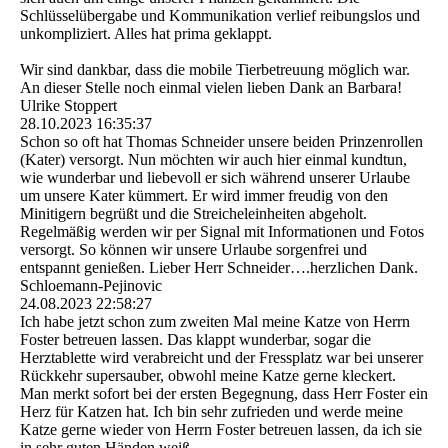
Schlüsselübergabe und Kommunikation verlief reibungslos und
unkompliziert. Alles hat prima geklappt.
Wir sind dankbar, dass die mobile Tierbetreuung möglich war.
An dieser Stelle noch einmal vielen lieben Dank an Barbara!
Ulrike Stoppert
28.10.2023
16:35:37
Schon so oft hat Thomas Schneider unsere beiden Prinzenrollen
(Kater) versorgt. Nun möchten wir auch hier einmal kundtun,
wie wunderbar und liebevoll er sich während unserer Urlaube
um unsere Kater kümmert. Er wird immer freudig von den
Minitigern begrüßt und die Streicheleinheiten abgeholt.
Regelmäßig werden wir per Signal mit Informationen und Fotos
versorgt. So können wir unsere Urlaube sorgenfrei und
entspannt genießen. Lieber Herr Schneider….herzlichen Dank.
Schloemann-Pejinovic
24.08.2023
22:58:27
Ich habe jetzt schon zum zweiten Mal meine Katze von Herrn
Foster betreuen lassen. Das klappt wunderbar, sogar die
Herztablette wird verabreicht und der Fressplatz war bei unserer
Rückkehr supersauber, obwohl meine Katze gerne kleckert.
Man merkt sofort bei der ersten Begegnung, dass Herr Foster ein
Herz für Katzen hat. Ich bin sehr zufrieden und werde meine
Katze gerne wieder von Herrn Foster betreuen lassen, da ich sie
in sehr guten Händen weiß.