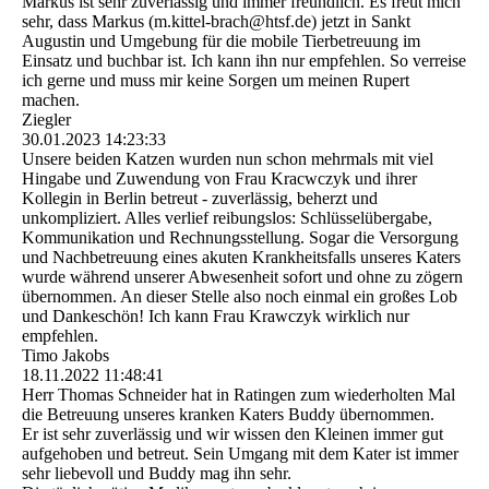
Markus ist sehr zuverlässig und immer freundlich. Es freut mich
sehr, dass Markus (­m.­kittel-­brach@­htsf.­de)­ jetzt in Sankt
Augustin und Umgebung für die mobile Tierbetreuung im
Einsatz und buchbar ist. Ich kann ihn nur empfehlen. So verreise
ich gerne und muss mir keine Sorgen um meinen Rupert
machen.
Ziegler
30.01.2023
14:23:33
Unsere beiden Katzen wurden nun schon mehrmals mit viel
Hingabe und Zuwendung von Frau Kracwczyk und ihrer
Kollegin in Berlin betreut - zuverlässig, beherzt und
unkompliziert. Alles verlief reibungslos: Schlüsselübergabe,
Kommunikation und Rechnungsstellung. Sogar die Versorgung
und Nachbetreuung eines akuten Krankheitsfalls unseres Katers
wurde während unserer Abwesenheit sofort und ohne zu zögern
übernommen. An dieser Stelle also noch einmal ein großes Lob
und Dankeschön! Ich kann Frau Krawczyk wirklich nur
empfehlen.
Timo Jakobs
18.11.2022
11:48:41
Herr Thomas Schneider hat in Ratingen zum wiederholten Mal
die Betreuung unseres kranken Katers Buddy übernommen.
Er ist sehr zuverlässig und wir wissen den Kleinen immer gut
aufgehoben und betreut. Sein Umgang mit dem Kater ist immer
sehr liebevoll und Buddy mag ihn sehr.