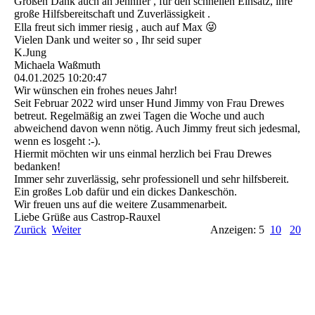
Großen Dank auch an Jennifer , für den schnellen Einsatz, ihre
große Hilfsbereitschaft und Zuverlässigkeit .
Ella freut sich immer riesig , auch auf Max 😜
Vielen Dank und weiter so , Ihr seid super
K.Jung
Michaela Waßmuth
04.01.2025
10:20:47
Wir wünschen ein frohes neues Jahr!
Seit Februar 2022 wird unser Hund Jimmy von Frau Drewes
betreut. Regelmäßig an zwei Tagen die Woche und auch
abweichend davon wenn nötig. Auch Jimmy freut sich jedesmal,
wenn es losgeht :-).
Hiermit möchten wir uns einmal herzlich bei Frau Drewes
bedanken!
Immer sehr zuverlässig, sehr professionell und sehr hilfsbereit.
Ein großes Lob dafür und ein dickes Dankeschön.
Wir freuen uns auf die weitere Zusammenarbeit.
Liebe Grüße aus Castrop-Rauxel
Zurück
Weiter
Anzeigen: 5
10
20