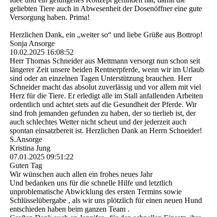
geliebten Tiere auch in Abwesenheit der Dosenöffner eine gute
Versorgung haben. Prima!
Herzlichen Dank, ein „weiter so“ und liebe Grüße aus Bottrop!
Sonja Ansorge
10.02.2025
16:08:52
Herr Thomas Schneider aus Mettmann versorgt nun schon seit
längerer Zeit unsere beiden Rentnerpferde, wenn wir im Urlaub
sind oder an einzelnen Tagen Unterstützung brauchen. Herr
Schneider macht das absolut zuverlässig und vor allem mit viel
Herz für die Tiere. Er erledigt alle im Stall anfallenden Arbeiten
ordentlich und achtet stets auf die Gesundheit der Pferde. Wir
sind froh jemanden gefunden zu haben, der so tierlieb ist, der
auch schlechtes Wetter nicht scheut und der jederzeit auch
spontan einsatzbereit ist. Herzlichen Dank an Herrn Schneider!
S.Ansorge
Kristina Jung
07.01.2025
09:51:22
Guten Tag
Wir wünschen auch allen ein frohes neues Jahr
Und bedanken uns für die schnelle Hilfe und letztlich
unproblematische Abwicklung des ersten Termins sowie
Schlüsselübergabe , als wir uns plötzlich für einen neuen Hund
entschieden haben beim ganzen Team .