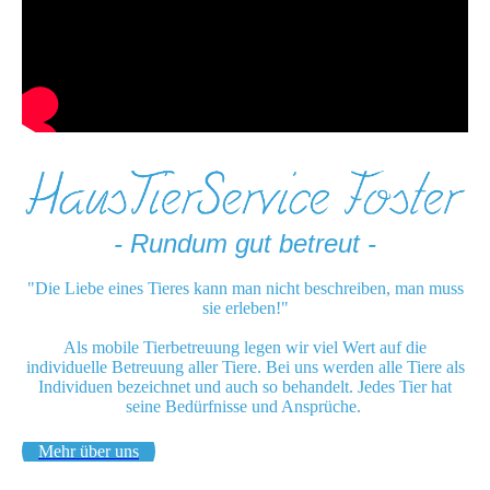
- Rundum gut betreut -
"Die Liebe eines Tieres kann man nicht beschreiben, man muss
sie erleben!"
Als mobile Tierbetreuung legen wir viel Wert auf die
individuelle Betreuung aller Tiere. Bei uns werden alle Tiere als
Individuen bezeichnet und auch so behandelt. Jedes Tier hat
seine Bedürfnisse und Ansprüche.
Mehr über uns